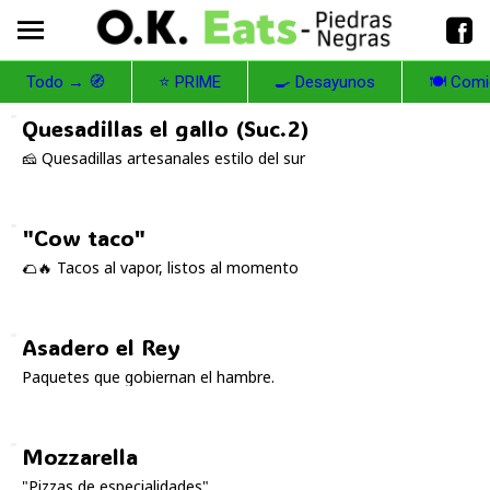
Todo → 🧭
⭐ PRIME
🍳 Desayunos
🍽️ Com
Quesadillas el gallo (Suc.2)
🧀 Quesadillas artesanales estilo del sur
"Cow taco"
🌮🔥 Tacos al vapor, listos al momento
Asadero el Rey
Paquetes que gobiernan el hambre.
Mozzarella
"Pizzas de especialidades"