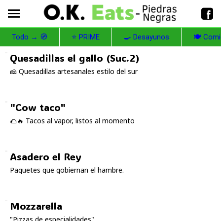
Todo → 🧭
⭐ PRIME
🍳 Desayunos
🍽️ Com
Quesadillas el gallo (Suc.2)
🧀 Quesadillas artesanales estilo del sur
"Cow taco"
🌮🔥 Tacos al vapor, listos al momento
Asadero el Rey
Paquetes que gobiernan el hambre.
Mozzarella
"Pizzas de especialidades"